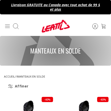
Passer
Livraison GRATUITE au Canada avec tout achat de 99 $
au
et plus
contenu
Recherche
MANTEAUX EN SOLDE
ACCUEIL
MANTEAUX EN SOLDE
Affiner
-40%
-40%