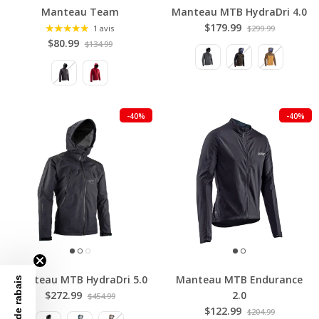
Manteau Team
Manteau MTB HydraDri 4.0
$179.99
1 avis
$299.99
$80.99
$134.99
-40%
-40%
Manteau MTB HydraDri 5.0
Manteau MTB Endurance
$272.99
2.0
$454.99
$122.99
$204.99