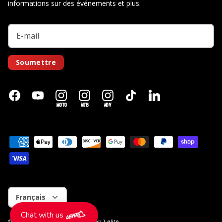
informations sur des événements et plus.
Soumettre
MOTO
MTB
ADV
Langue
Français
Chat with us
© 2026
Leatt CA
.
Store by
the { web } elite