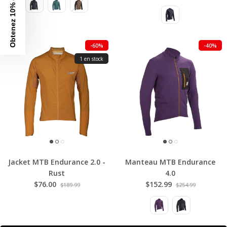
Obtenez 10% de rabais
-60%
-40%
1 en stock
Jacket MTB Endurance 2.0 -
Manteau MTB Endurance
Rust
4.0
$76.00
$152.99
$189.99
$254.99