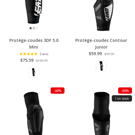
Protège-coudes 3DF 5.0
Protège-coudes Contour
Mini
Junior
$59.99
2 avis
$99.99
$75.59
$125.99
-40%
-60%
1 en stock