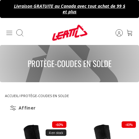
Passer
Livraison GRATUITE au Canada avec tout achat de 99 $
au
et plus
contenu
Recherche
PROTÈGE-COUDES EN SOLDE
ACCUEIL
PROTÈGE-COUDES EN SOLDE
Affiner
-60%
-40%
4 en stock