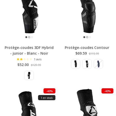
Protège-coudes 3DF Hybrid
Protège-coudes Contour
- junior - Blanc - Noir
$69.59
$115.99
1 avis
$52.00
$129.99
-40%
-40%
1 en stock