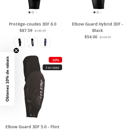
Protège-coudes 3DF 6.0
Elbow Guard Hybrid 3DF -
$87.59
Black
$145.99
$54.00
$134.99
Obtenez 10% de rabais
-60%
3 en stock
Elbow Guard 3DF 5.0 - Flint