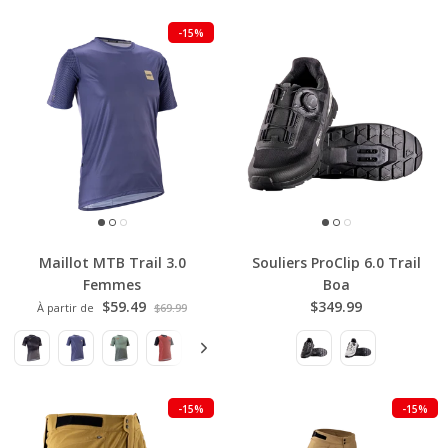
-15%
Maillot MTB Trail 3.0
Souliers ProClip 6.0 Trail
Femmes
Boa
$59.49
$349.99
À partir de
$69.99
-15%
-15%