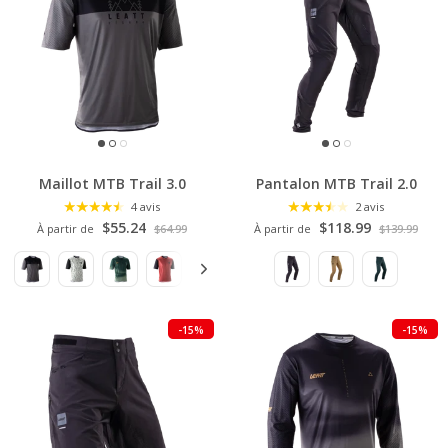
Maillot MTB Trail 3.0
Pantalon MTB Trail 2.0
4 avis
2 avis
$55.24
$118.99
À partir de
$64.99
À partir de
$139.99
-15%
-15%