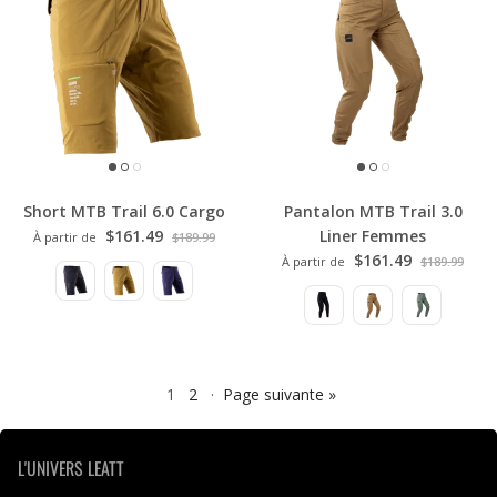
Short MTB Trail 6.0 Cargo
Pantalon MTB Trail 3.0
$161.49
Liner Femmes
À partir de
$189.99
$161.49
À partir de
$189.99
1
2
·
Page suivante »
L'UNIVERS LEATT