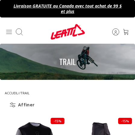
Passer
Livraison GRATUITE au Canada avec tout achat de 99 $
au
et plus
contenu
Recherche
TRAIL
ACCUEIL
TRAIL
Affiner
-15%
-15%