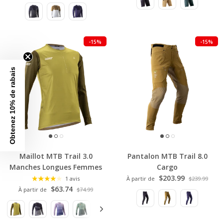
-15%
-15%
Obtenez 10% de rabais
Maillot MTB Trail 3.0
Pantalon MTB Trail 8.0
Manches Longues Femmes
Cargo
$203.99
1 avis
À partir de
$239.99
$63.74
À partir de
$74.99