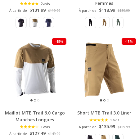
Femmes
2 avis
$101.99
$118.99
À partir de
$119.99
À partir de
$139.99
-15%
-15%
Maillot MTB Trail 6.0 Cargo
Short MTB Trail 3.0 Liner
Manches Longues
1 avis
$135.99
1 avis
À partir de
$159.99
$127.49
À partir de
$149.99