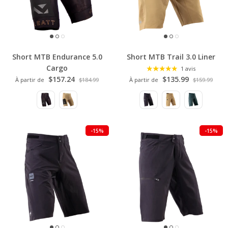
Short MTB Endurance 5.0
Short MTB Trail 3.0 Liner
Cargo
1 avis
$157.24
$135.99
À partir de
$184.99
À partir de
$159.99
-15%
-15%